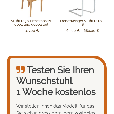
Stuhl 1030 Eiche massiv,
Freischwinger Stuhl 1010-
geölt und gepolstert
FS
545,00
€
565,00
€
–
680,00
€
Testen Sie Ihren
Wunsch­stuhl
1 Woche kostenlos
Wir stellen Ihnen das Modell, für das
Sie sich interessieren, gern kostenlos