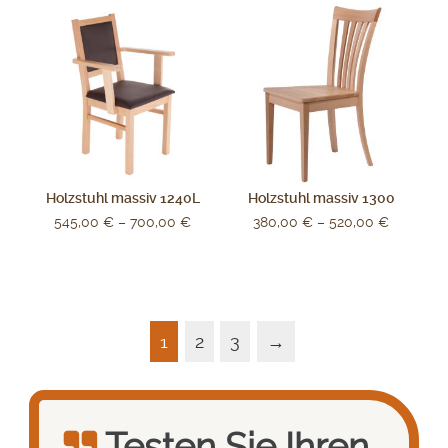
Holzstuhl massiv 1240L
Holzstuhl massiv 1300
545,00
€
–
700,00
€
380,00
€
–
520,00
€
1
2
3
→
Testen Sie Ihren