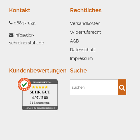
Kontakt
Rechtliches
08847 1531
Versandkosten
Widerrufsrecht
info@der-
AGB
schreinerstuhl.de
Datenschutz
Impressum
Kundenbewertungen
Suche
AUSGEZEICHNET
.org
SEHR GUT
4.97
/ 5.00
31 Bewertungen
Hinweis zu den Bewertungen