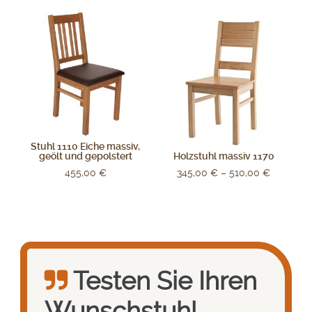
Stuhl 1110 Eiche massiv,
geölt und gepolstert
Holzstuhl massiv 1170
455,00
€
345,00
€
–
510,00
€
Testen Sie Ihren
Wunsch­stuhl