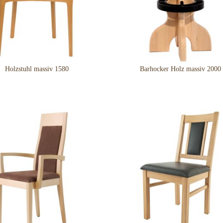
Holzstuhl massiv 1580
Barhocker Holz massiv 2000