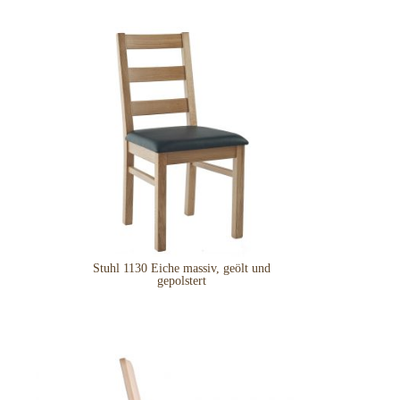
Stuhl 1130 Eiche massiv, geölt und
gepolstert