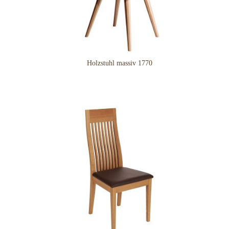
Holzstuhl massiv 1770