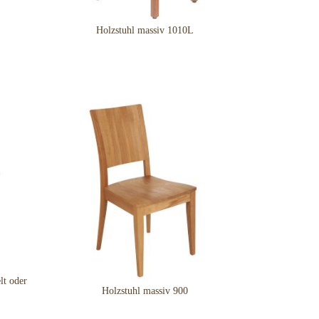
Holzstuhl massiv 1010L
lt oder
Holzstuhl massiv 900