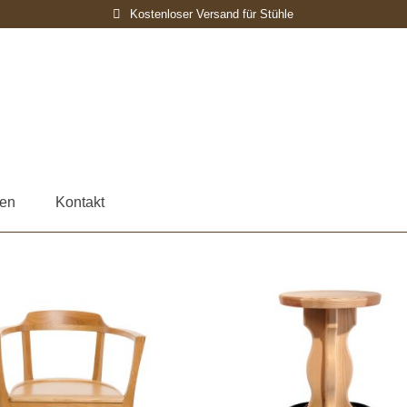
Kostenloser Versand für Stühle
ten
Kontakt