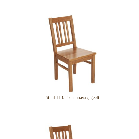
Stuhl 1110 Eiche massiv, geölt