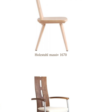
Holzstuhl massiv 1670