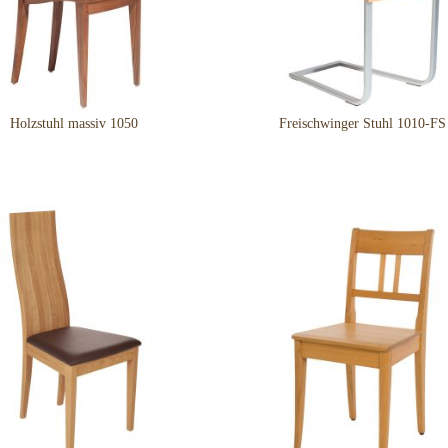
Holzstuhl massiv 1050
Freischwinger Stuhl 1010-FS