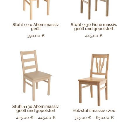
Stuhl 1110 Ahorn massiv,
Stuhl 1130 Eiche massiv,
geölt
geölt und gepolstert
390,00
€
445,00
€
Stuhl 1130 Ahorn massiv,
geölt und gepolstert
Holzstuhl massiv 1200
425,00
€
–
445,00
€
375,00
€
–
650,00
€