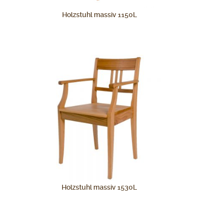
Holzstuhl massiv 1150L
Holzstuhl massiv 1530L