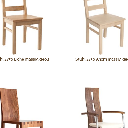
hl 1170 Eiche massiv, geölt
Stuhl 1130 Ahorn massiv, ge