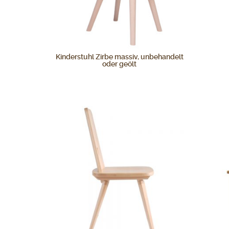
Kinderstuhl Zirbe massiv, unbehandelt
oder geölt