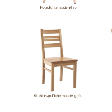
Holzstuhl massiv 1670
Stuhl 1140 Eiche massiv, geölt