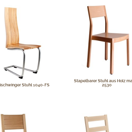
Stapelbarer Stuhl aus Holz ma
eischwinger Stuhl 1040-FS
2530