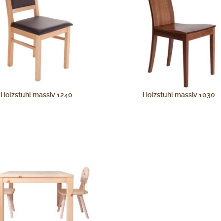
Holzstuhl massiv 1240
Holzstuhl massiv 1030