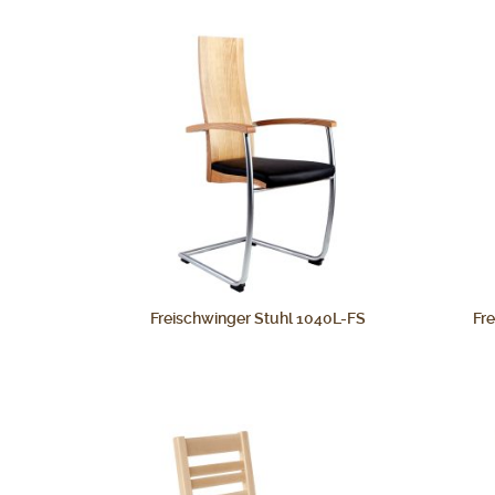
Freischwinger Stuhl 1040L-FS
Fr