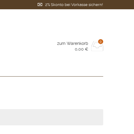
2% Skonto bei Vorkasse sichern!
0
zum Warenkorb
0,00
€