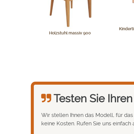
Kindert
Holzstuhl massiv 900
Testen Sie Ihre
Wir stellen Ihnen das Modell, für da
keine Kosten. Rufen Sie uns einfach 