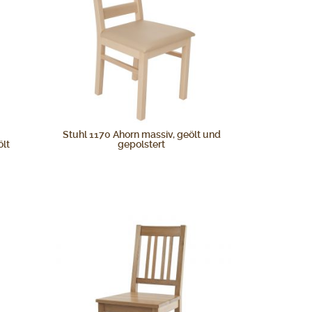
Stuhl 1170 Ahorn massiv, geölt und
ölt
gepolstert